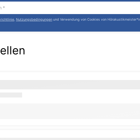
ichtlinie
,
Nutzungsbedingungen
und Verwendung von Cookies von Hörakustikmeister*i
ellen