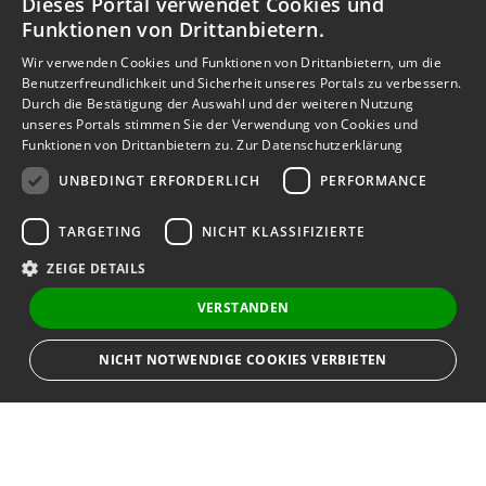
Dieses Portal verwendet Cookies und
Funktionen von Drittanbietern.
Wir verwenden Cookies und Funktionen von Drittanbietern, um die
Benutzerfreundlichkeit und Sicherheit unseres Portals zu verbessern.
Durch die Bestätigung der Auswahl und der weiteren Nutzung
unseres Portals stimmen Sie der Verwendung von Cookies und
Funktionen von Drittanbietern zu.
Zur Datenschutzerklärung
UNBEDINGT ERFORDERLICH
PERFORMANCE
TARGETING
NICHT KLASSIFIZIERTE
ZEIGE DETAILS
VERSTANDEN
NICHT NOTWENDIGE COOKIES VERBIETEN
Unbedingt erforderlich
Performance
Targeting
Nicht klassifizierte
Bewerbersuche leicht gemacht