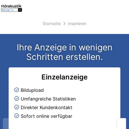
Accessibility
Anzeige
zur
Benut
Modus
Me
aktivieren
schalten
Suche
zur
Startseite
Inserieren
öff
von
Navigation
zum
mobilem
Inhalt
Endgerät
Ihre Anzeige in wenigen
aus
Schritten erstellen.
Einzelanzeige
Bildupload
Umfangreiche Statistiken
Direkter Kundenkontakt
Sofort online verfügbar