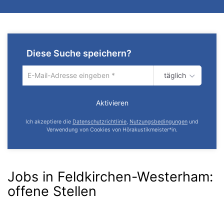
Diese Suche speichern?
täglich
Um
die
aktuelle
Aktivieren
Suche
zu
Ich akzeptiere die
Datenschutzrichtlinie
,
Nutzungsbedingungen
und
speichern
Verwendung von Cookies von Hörakustikmeister*in.
gib
deine
Emailadresse
ein
Jobs in Feldkirchen-Westerham:
offene Stellen