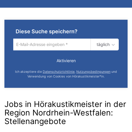
Diese Suche speichern?
täglich
Um
die
aktuelle
Aktivieren
Suche
zu
Ich akzeptiere die
Datenschutzrichtlinie
,
Nutzungsbedingungen
und
speichern
Verwendung von Cookies von Hörakustikmeister*in.
gib
deine
Emailadresse
ein
Jobs in Hörakustikmeister in der
Region Nordrhein-Westfalen
:
Stellenangebote