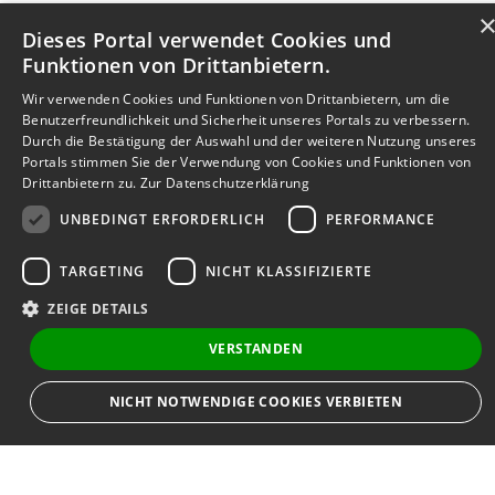
Dieses Portal verwendet Cookies und
Funktionen von Drittanbietern.
Wir verwenden Cookies und Funktionen von Drittanbietern, um die
Benutzerfreundlichkeit und Sicherheit unseres Portals zu verbessern.
Durch die Bestätigung der Auswahl und der weiteren Nutzung unseres
Portals stimmen Sie der Verwendung von Cookies und Funktionen von
Drittanbietern zu.
Zur Datenschutzerklärung
UNBEDINGT ERFORDERLICH
PERFORMANCE
TARGETING
NICHT KLASSIFIZIERTE
ZEIGE DETAILS
VERSTANDEN
Bewerbersuche leicht gemacht
NICHT NOTWENDIGE COOKIES VERBIETEN
Nach Ihrer Registrierung als Arbeitgeber können
Sie Ihre Anzeige mit wenig Aufwand selbst
erstellen und veröffentlichen. So finden geeignete
Unbedingt erforderlich
Performance
Targeting