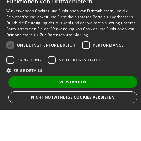
Funktionen von Drittanbietern.
Wir verwenden Cookies und Funktionen von Drittanbietern, um die
Benutzerfreundlichkeit und Sicherheit unseres Portals zu verbessern.
Durch die Bestätigung der Auswahl und der weiteren Nutzung unseres
Portals stimmen Sie der Verwendung von Cookies und Funktionen von
Drittanbietern zu.
Zur Datenschutzerklärung
UNBEDINGT ERFORDERLICH
PERFORMANCE
TARGETING
NICHT KLASSIFIZIERTE
ZEIGE DETAILS
VERSTANDEN
Bewerbersuche leicht gemacht
NICHT NOTWENDIGE COOKIES VERBIETEN
Nach Ihrer Registrierung als Arbeitgeber können
Sie Ihre Anzeige mit wenig Aufwand selbst
erstellen und veröffentlichen. So finden geeignete
Unbedingt erforderlich
Performance
Targeting
Bewerber*innen Ihr Stellenangebot und Sie
Nicht klassifizierte
passende Kandidat*innen!