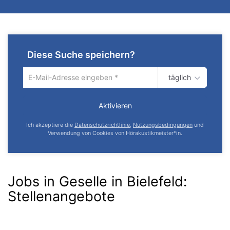
Diese Suche speichern?
täglich
Um
die
aktuelle
Aktivieren
Suche
zu
Ich akzeptiere die
Datenschutzrichtlinie
,
Nutzungsbedingungen
und
speichern
Verwendung von Cookies von Hörakustikmeister*in.
gib
deine
Emailadresse
ein
Jobs in Geselle in Bielefeld
:
Stellenangebote