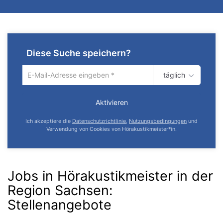
Diese Suche speichern?
täglich
Um
die
aktuelle
Aktivieren
Suche
zu
Ich akzeptiere die
Datenschutzrichtlinie
,
Nutzungsbedingungen
und
speichern
Verwendung von Cookies von Hörakustikmeister*in.
gib
deine
Emailadresse
ein
Jobs in Hörakustikmeister in der
Region Sachsen
:
Stellenangebote