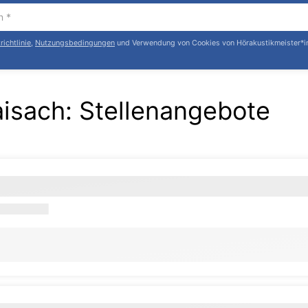
ichtlinie
,
Nutzungsbedingungen
und Verwendung von Cookies von Hörakustikmeister*i
aisach
:
Stellenangebote